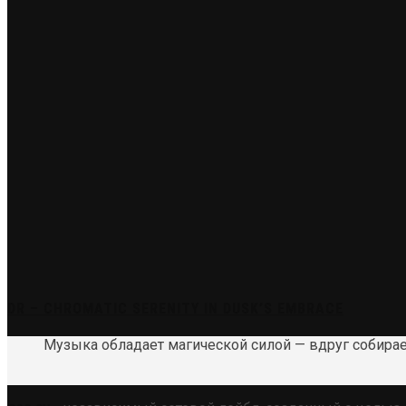
DR – CHROMATIC SERENITY IN DUSK’S EMBRACE
Музыка обладает магической силой — вдруг собира