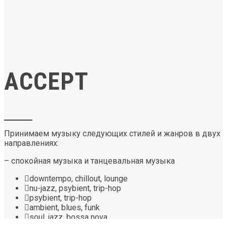
ACCEPT
Принимаем музыку следующих стилей и жанров в двух
направлениях:
– спокойная музыка и танцевальная музыка
downtempo, chillout, lounge
nu-jazz, psybient, trip-hop
psybient, trip-hop
ambient, blues, funk
soul, jazz, bossa nova
new age, synth-pop, electro