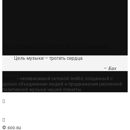
DR – CHROMATIC SERENITY IN DUSK’S EMBRACE
Цель музыки — трогать сердца.
—
Бах
soo.su
- независимый сетевой лейбл, созданный с
целью объединения людей и продвижения различной
позитивной музыки нашей планеты.
© soo.su